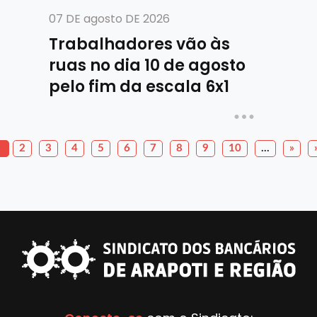
07 DE agosto DE 2026
Trabalhadores vão às
ruas no dia 10 de agosto
pelo fim da escala 6x1
2
3
4
5
6
7
8
9
10
…
»