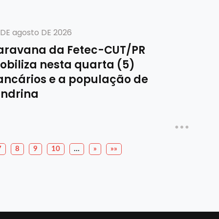
 DE agosto DE 2026
aravana da Fetec-CUT/PR
biliza nesta quarta (5)
ancários e a população de
ondrina
7
8
9
10
…
»
»»