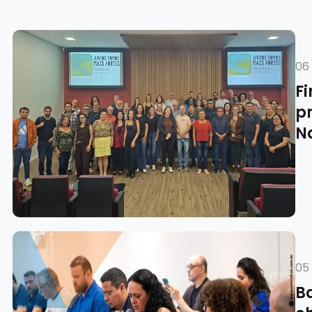
06
F
p
N
05
B