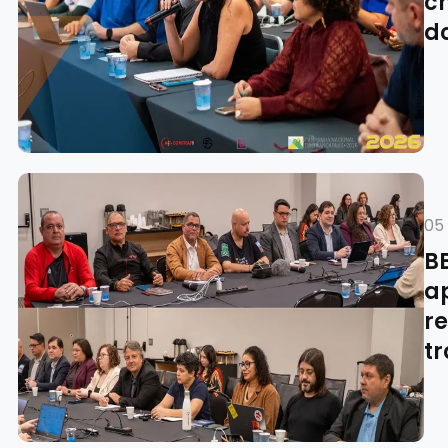
c
d
05
B
a
r
t