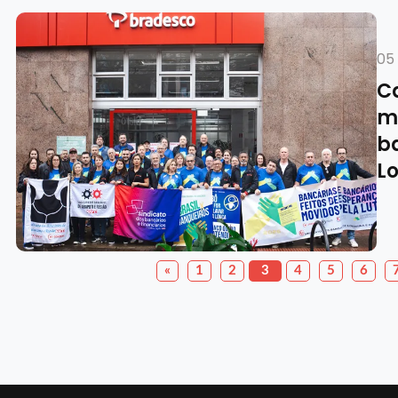
05
C
mo
b
L
«
1
2
3
4
5
6