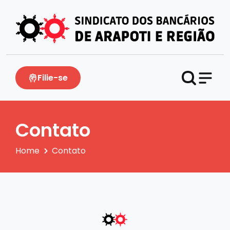
Filie-se
Contato
Home
Contato