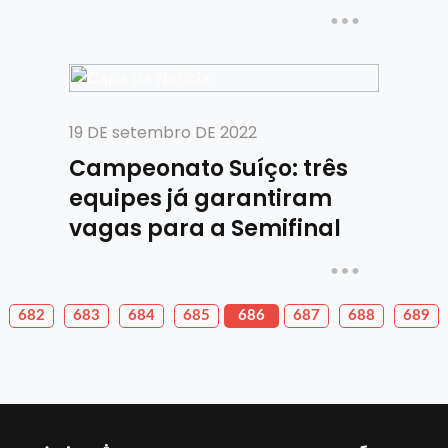
19 DE setembro DE 2022
Campeonato Suíço: três
equipes já garantiram
vagas para a Semifinal
682
683
684
685
686
687
688
689