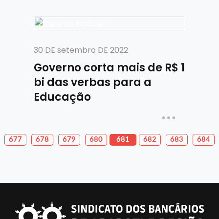
30 DE setembro DE 2022
Governo corta mais de R$ 1
bi das verbas para a
Educação
677
678
679
680
681
682
683
684