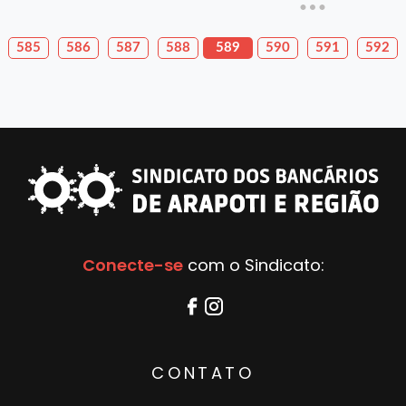
585
586
587
588
589
590
591
592
Conecte-se
com o Sindicato:
CONTATO